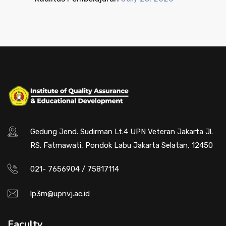
Gedung Jend. Sudirman Lt.4 UPN Veteran Jakarta Jl.
RS. Fatmawati, Pondok Labu Jakarta Selatan, 12450
021- 7656904 / 75817114
lp3m@upnvj.ac.id
Faculty