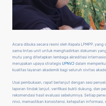
Acara dibuka secara resmi oleh Kepala LPMPP, yan
sama lintas unit untuk menghadirkan dokumen yang
mutu yang ditetapkan lembaga akreditasi internasio
merupakan upaya strategis
UPNVJ
dalam memperkuat
kualitas layanan akademik bagi seluruh civitas akad
Usai pembukaan, rapat berlanjut dengan sesi peny
laporan tindak lanjut, verifikasi bukti dukung, dan
rekomendasi hasil evaluasi sebelumnya. Setiap per
rinci, memastikan konsistensi, ketepatan informasi,