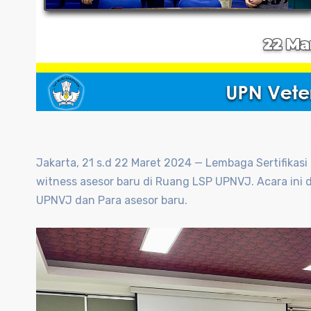
Jakarta, 21 s.d 22 Maret 2024 — Lembaga Sertifikasi
witness asesor baru di Ruang LSP UPNVJ. Acara ini 
UPNVJ dan Para asesor baru.