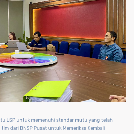
mutu LSP untuk memenuhi standar mutu yang telah
h tim dari BNSP Pusat untuk Memeriksa Kembali