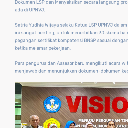
Dokumen LSP dan Menyaksikan secara langsung pros
ada di UPNVJ.
Satria Yudhia Wijaya selaku Ketua LSP UPNVJ dal
ini sangat penting, untuk menerbitkan 30 skema b
pegangan sertifikat kompetensi BNSP sesuai dengan
ketika melamar pekerjaan.
Para pengurus dan Assesor baru mengikuti acara w
menjawab dan menunjukkan dokumen-dokumen kepa