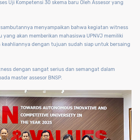
es Uji Kompetensi 30 skema baru Oleh Assesor yang
am sambutannya menyampaikan bahwa kegiatan witness
aru yang akan memberikan mahasiswa UPNVJ memiliki
 keahliannya dengan tujuan sudah siap untuk bersaing
itness dengan sangat serius dan semangat dalam
da master assesor BNSP.