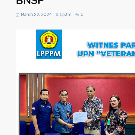
BNSP
March 22, 2024
Lp3m
0