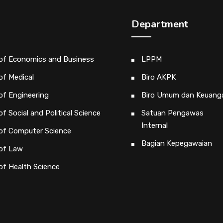
Department
 of Economics and Business
LPPM
of Medical
Biro AKPK
of Engineering
Biro Umum dan Keuang
of Social and Political Science
Satuan Pengawas
Internal
 of Computer Science
Bagian Kepegawaian
 of Law
of Health Science