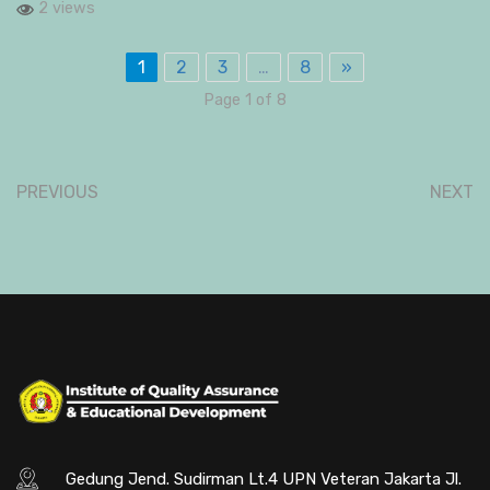
2 views
1
2
3
…
8
»
Page 1 of 8
PREVIOUS
NEXT
Gedung Jend. Sudirman Lt.4 UPN Veteran Jakarta Jl.